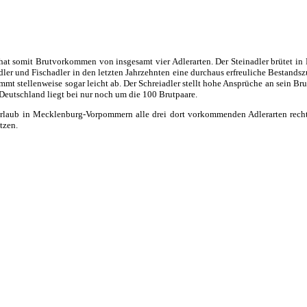
hat somit Brutvorkommen von insgesamt vier Adlerarten. Der Steinadler brütet i
und Fischadler in den letzten Jahrzehnten eine durchaus erfreuliche Bestandszuna
immt stellenweise sogar leicht ab. Der Schreiadler stellt hohe Ansprüche an sein 
eutschland liegt bei nur noch um die 100 Brutpaare.
Urlaub in Mecklenburg-Vorpommern alle drei dort vorkommenden Adlerarten recht
tzen.