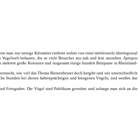
nn man nur wenige Kilometer entfernt wohnt von einer mittlerweile überregional
n Vogelwelt befassen, die so viele Besucher aus nah und fern anziehen. Apropos
ren mehrere große Kolonien und insgesamt einige hundert Brutpaare in R
heinland-
berrascht, wie viel das Thema Bienenfresser doch hergibt und wie unterschiedlich
iche Stunden bei diesen farbenprächtigen und fotogenen Vögeln, und werden das
 und Fotografen.
Die Vögel sind Publikum gewohnt u
nd solange man sich an die