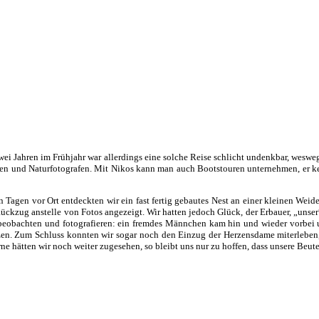
wei Jahren im Frühjahr war allerdings eine solche Reise schlicht undenkbar, weswe
ogen und Naturfotografen. Mit Nikos kann man auch Bootstouren unternehmen, er ke
Tagen vor Ort entdeckten wir ein fast fertig gebautes Nest an einer kleinen Weide 
in Rückzug anstelle von Fotos angezeigt. Wir hatten jedoch Glück, der Erbauer, „u
eobachten und fotografieren: ein fremdes Männchen kam hin und wieder vorbei un
en. Zum Schluss konnten wir sogar noch den Einzug der Herzensdame miterleben, d
rne hätten wir noch weiter zugesehen, so bleibt uns nur zu hoffen, dass unsere Beut