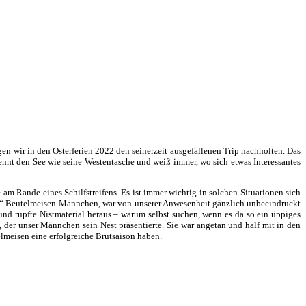
gen wir in den Osterferien 2022 den seinerzeit ausgefallenen Trip nachholten. Das
nnt den See wie seine Westentasche und weiß immer, wo sich etwas Interessantes
am Rande eines Schilfstreifens. Es ist immer wichtig in solchen Situationen sich
nser“ Beutelmeisen-Männchen, war von unserer Anwesenheit gänzlich unbeeindruckt
d rupfte Nistmaterial heraus – warum selbst suchen, wenn es da so ein üppiges
er unser Männchen sein Nest präsentierte. Sie war angetan und half mit in den
elmeisen eine erfolgreiche Brutsaison haben.