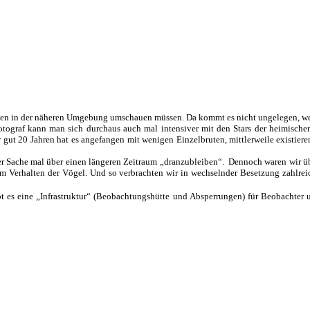
zielen in der näheren Umgebung umschauen müssen. Da kommt es nicht ungelegen, we
fotograf kann man sich durchaus auch mal intensiver mit den Stars der heimische
or gut 20 Jahren hat es angefangen mit wenigen Einzelbruten, mittlerweile existie
einer Sache mal über einen längeren Zeitraum „dranzubleiben“. Dennoch waren wir ü
um Verhalten der Vögel. Und so verbrachten wir in wechselnder Besetzung zahlre
bt es eine „Infrastruktur“ (Beobachtungshütte und Absperrungen) für Beobachter