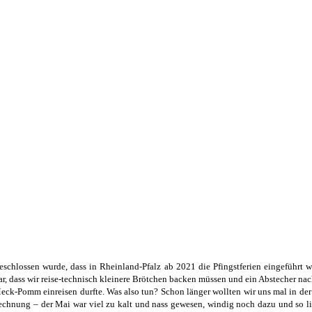
eschlossen wurde, dass in Rheinland-Pfalz ab 2021 die Pfingstferien eingeführt 
r, dass wir
reise-technisch
kleinere Brötchen backen müssen und ein Abstecher nach
k-Pomm einreisen durfte. Was also tun? Schon länger wollten wir uns mal in der 
 Rechnung – der Mai war viel zu kalt und nass gewesen, windig noch dazu und so l