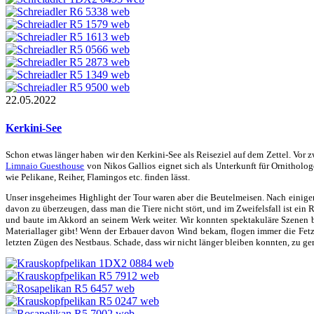
22.05.2022
Kerkini-See
Schon etwas länger haben wir den Kerkini-See als Reiseziel auf dem Zettel. Vor z
Limnaio Guesthouse
von Nikos Gallios eignet sich als Unterkunft für Ornithol
wie Pelikane, Reiher, Flamingos etc. finden lässt.
Unser insgeheimes Highlight der Tour waren aber die Beutelmeisen. Nach einigen 
davon zu überzeugen, dass man die Tiere nicht stört, und im Zweifelsfall ist e
und baute im Akkord an seinem Werk weiter. Wir konnten spektakuläre Szenen b
Materiallager gibt! Wenn der Erbauer davon Wind bekam, flogen immer die Fetz
letzten Zügen des Nestbaus. Schade, dass wir nicht länger bleiben konnten, zu ge